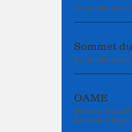
Les maths avec D
Sommet du
Les maths avec D
OAME
Desmos et Activi
La corde à ling