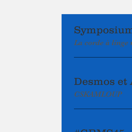
Symposium
La corde à ling
Desmos et A
CSKAMLOUP