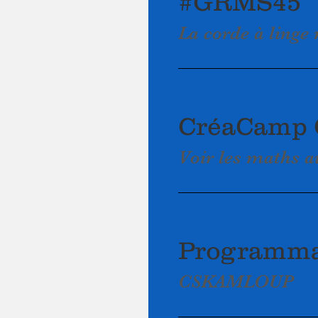
#GRMS45
La corde à linge
CréaCamp 
Voir les maths a
Programma
CSKAMLOUP