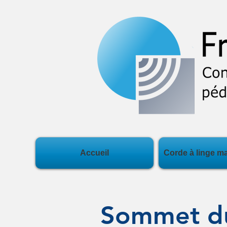
Accueil
Corde à linge m
Sommet du