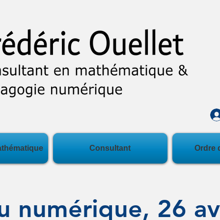
athématique
Consultant
Ordre 
 numérique, 26 avr